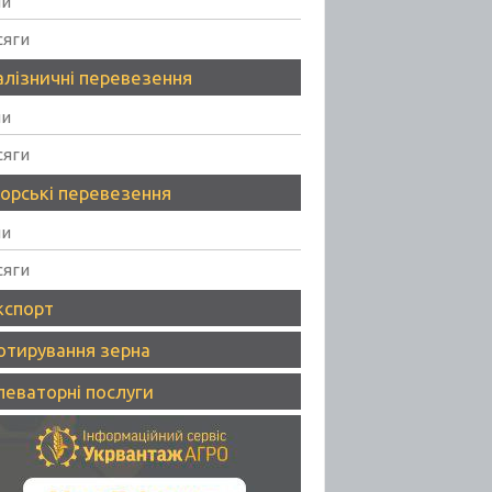
ни
сяги
алізничні перевезення
ни
сяги
орські перевезення
ни
сяги
кспорт
отирування зерна
леваторні послуги