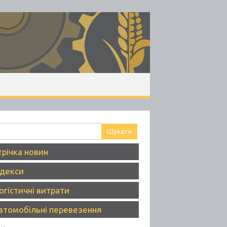
ук:
трічка новин
ндекси
огістичні витрати
втомобільні перевезення