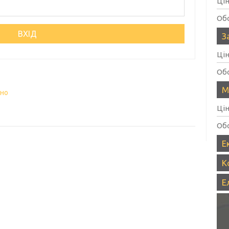
Ці
Об
З
Ці
Об
М
вно
Ці
Об
Е
К
Е