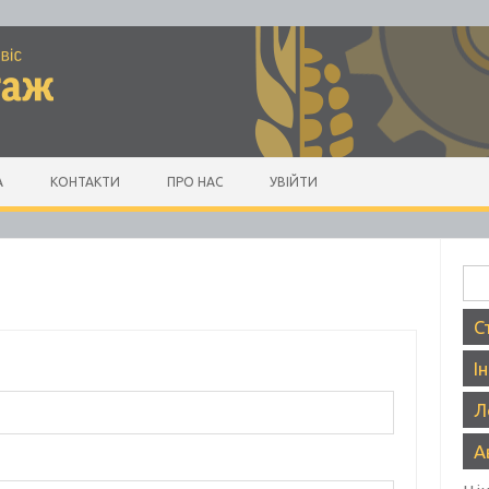
А
КОНТАКТИ
ПРО НАС
УВІЙТИ
Пош
С
І
Л
А