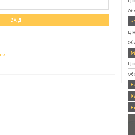
Ці
Об
З
Ці
Об
М
вно
Ці
Об
Е
К
Е