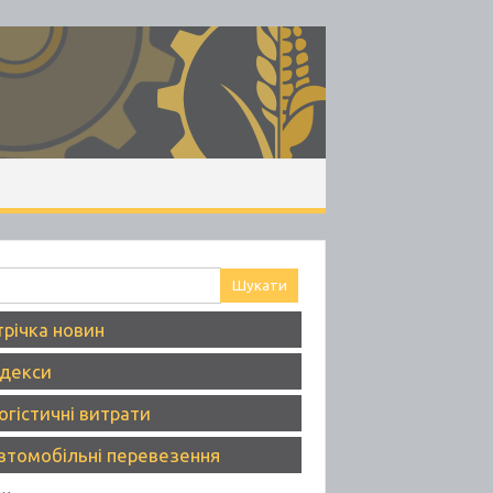
ук:
трічка новин
ндекси
огістичні витрати
втомобільні перевезення