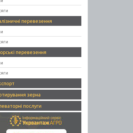
ни
сяги
алізничні перевезення
ни
сяги
орські перевезення
ни
сяги
кспорт
отирування зерна
леваторні послуги