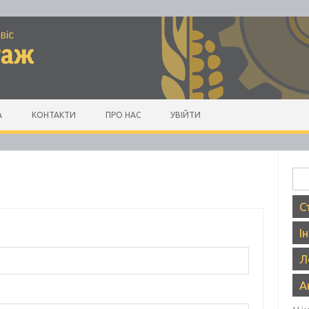
А
КОНТАКТИ
ПРО НАС
УВІЙТИ
Пош
С
І
Л
А