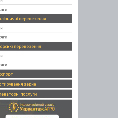
ни
сяги
алізничні перевезення
ни
сяги
орські перевезення
ни
сяги
кспорт
отирування зерна
леваторні послуги