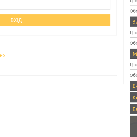
Ці
Об
З
Ці
Об
М
вно
Ці
Об
Е
К
Е