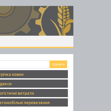
ук:
трічка новин
ндекси
огістичні витрати
втомобільні перевезення