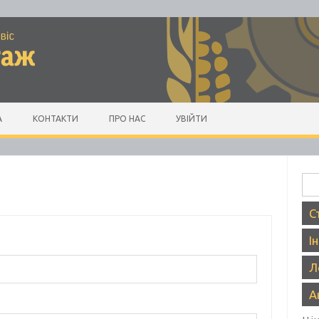
А
КОНТАКТИ
ПРО НАС
УВІЙТИ
Пош
С
І
Л
А