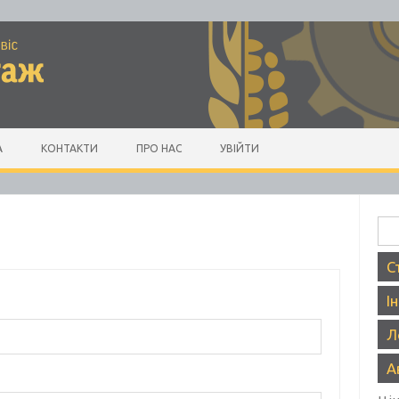
А
КОНТАКТИ
ПРО НАС
УВІЙТИ
Пош
С
І
Л
А