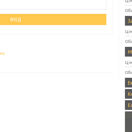
Ці
Об
З
Ці
Об
М
вно
Ці
Об
Е
К
Е