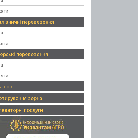
ни
сяги
алізничні перевезення
ни
сяги
орські перевезення
ни
сяги
кспорт
отирування зерна
леваторні послуги