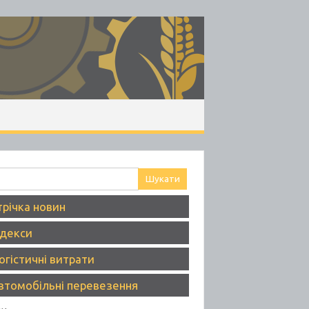
ук:
трічка новин
ндекси
огістичні витрати
втомобільні перевезення