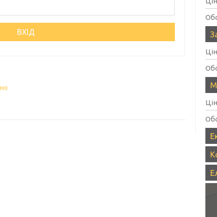
Ці
Об
З
Ці
Об
М
вно
Ці
Об
Е
К
Е