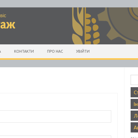
А
КОНТАКТИ
ПРО НАС
УВІЙТИ
Пош
С
І
Л
А