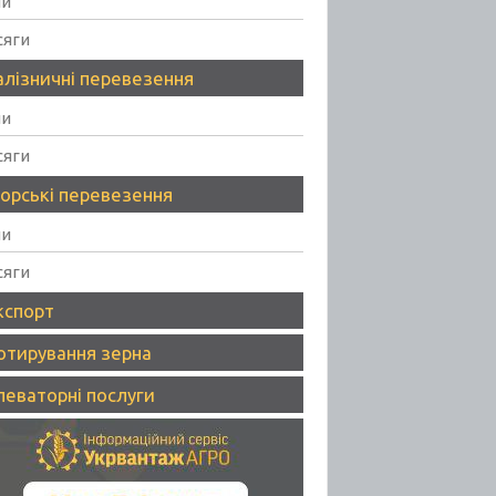
ни
сяги
алізничні перевезення
ни
сяги
орські перевезення
ни
сяги
кспорт
отирування зерна
леваторні послуги