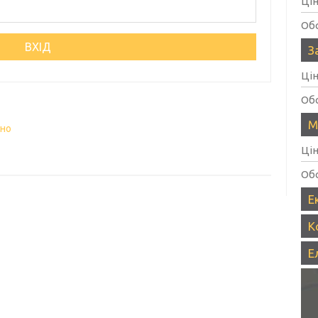
Ці
Об
З
Ці
Об
М
вно
Ці
Об
Е
К
Е