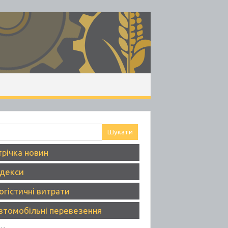
ук:
трічка новин
ндекси
огістичні витрати
втомобільні перевезення