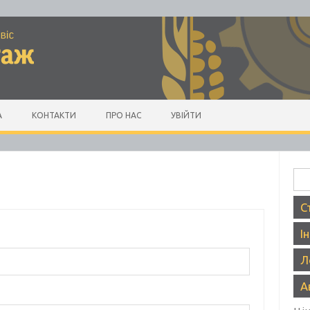
А
КОНТАКТИ
ПРО НАС
УВІЙТИ
Пош
С
І
Л
А