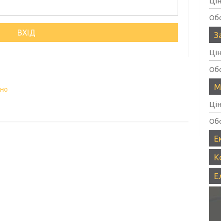
Ці
Об
З
Ці
Об
М
вно
Ці
Об
Е
К
Е