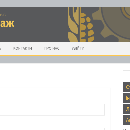
А
КОНТАКТИ
ПРО НАС
УВІЙТИ
Пош
С
І
Л
А