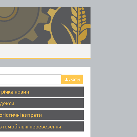
ук:
трічка новин
ндекси
огістичні витрати
втомобільні перевезення