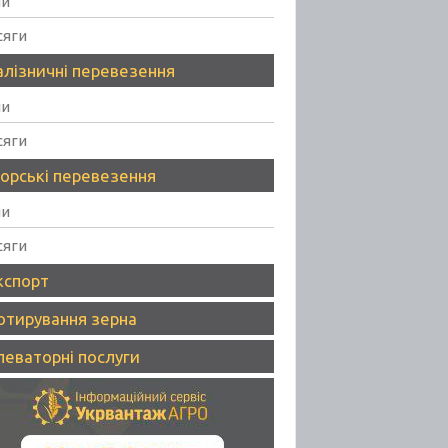
ни
сяги
алізничні перевезення
ни
сяги
орські перевезення
ни
сяги
кспорт
отирування зерна
леваторні послуги