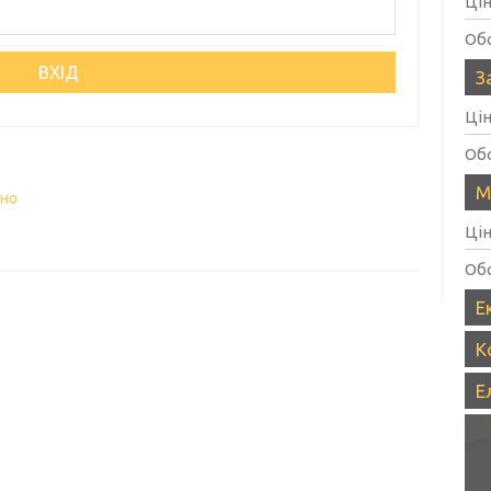
Ці
Об
З
Ці
Об
М
вно
Ці
Об
Е
К
Е