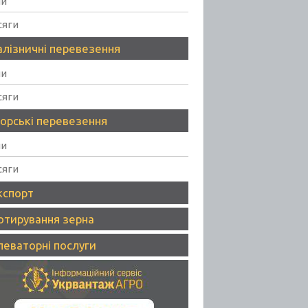
ни
сяги
алізничні перевезення
ни
сяги
орські перевезення
ни
сяги
кспорт
отирування зерна
леваторні послуги