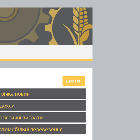
ук:
трічка новин
ндекси
огістичні витрати
втомобільні перевезення