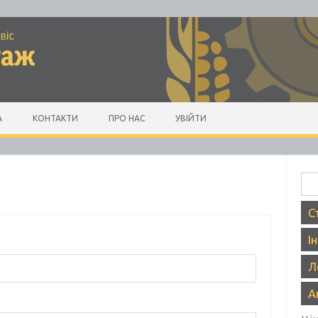
А
КОНТАКТИ
ПРО НАС
УВІЙТИ
Пош
С
І
Л
А