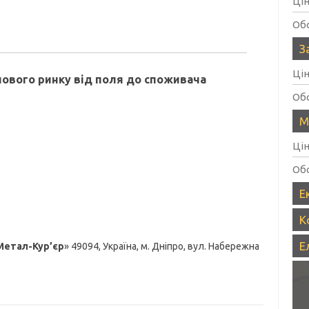
Ці
Об
З
Ці
нового ринку від поля до споживача
Об
М
Ці
Об
Е
К
Е
Метал-Кур’єр
» 49094, Україна, м. Дніпро, вул. Набережна