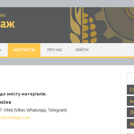
А
КОНТАКТИ
ПРО НАС
УВІЙТИ
Пош
С
до змісту матеріалів:
І
лкіна
7-5966 (Viber, WhatsApp, Telegram)
Л
@ukrvantage.com
А