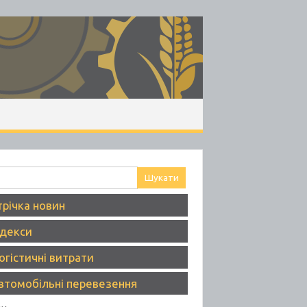
ук:
трічка новин
ндекси
огістичні витрати
втомобільні перевезення