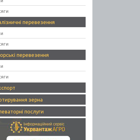
ни
сяги
алізничні перевезення
ни
сяги
орські перевезення
ни
сяги
кспорт
отирування зерна
леваторні послуги