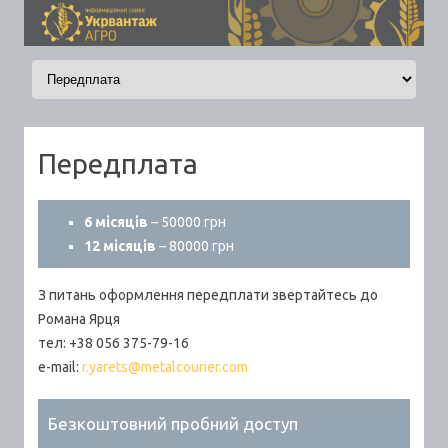
Skip to content
Передплата
6 місяців
– 50000 грн
12 місяців
– 80000 грн
З питань оформлення передплати звертайтесь до
Романа Ярця
тел: +38 056 375-79-16
e-mail:
r.yarets@metalcourier.com
Безкоштовний пробний доступ