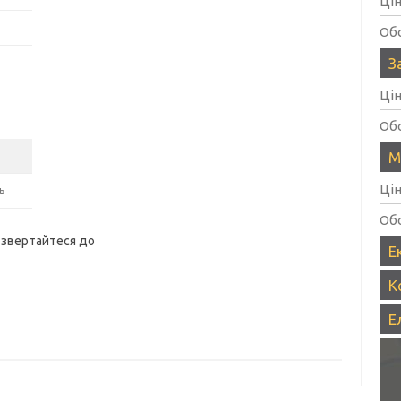
Ці
Об
З
Ці
Об
М
Ці
ь
Об
 звертайтеся до
Е
К
Е