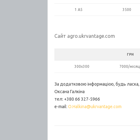
1 А5
3500
Сайт agro.ukrvantage.com
ГРН
300х300
7000/місяц
За додатковою інформацією, будь ласка,
Оксана Галкіна
тел: +380 66 327-5966
e-mail:
O.Halkina@ukrvantage.com