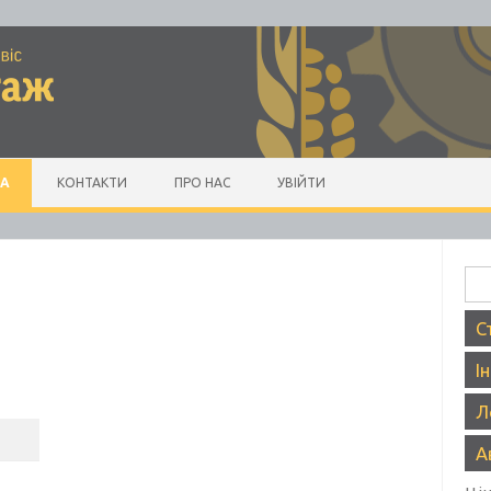
А
КОНТАКТИ
ПРО НАС
УВІЙТИ
Пош
С
І
Л
А