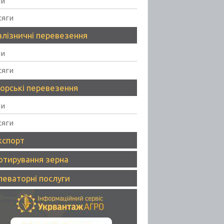
ни
сяги
алізничні перевезення
ни
сяги
орські перевезення
ни
сяги
кспорт
отирування зерна
леваторні послуги