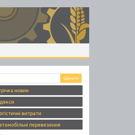
ук:
трічка новин
ндекси
огістичні витрати
втомобільні перевезення