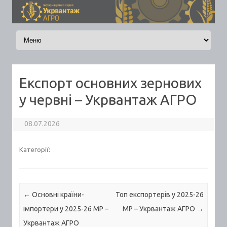
Skip to content
Експорт основних зернових
у червні – Укрвантаж АГРО
08.07.2026
Категорії:
Post navigation
←
Основні країни-
Топ експортерів у 2025-26
імпортери у 2025-26 МР –
МР – Укрвантаж АГРО
→
Укрвантаж АГРО