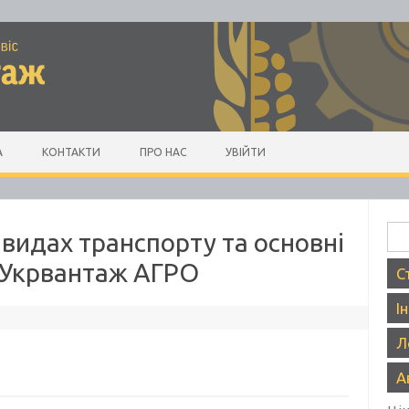
А
КОНТАКТИ
ПРО НАС
УВІЙТИ
Пош
 видах транспорту та основні
– Укрвантаж АГРО
С
І
Л
А