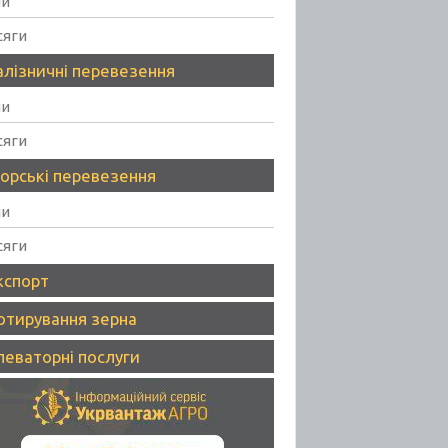
ни
сяги
алізничні перевезення
ни
сяги
орські перевезення
ни
сяги
кспорт
отирування зерна
леваторні послуги