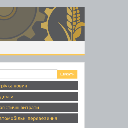
ук:
трічка новин
ндекси
огістичні витрати
втомобільні перевезення