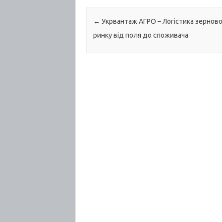
Post navigation
←
Укрвантаж АГРО – Логістика зернов
ринку від поля до споживача