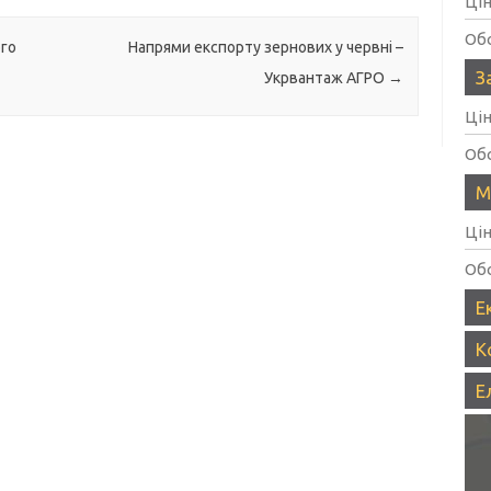
Ці
Об
ого
Напрями експорту зернових у червні –
З
Укрвантаж АГРО
→
Ці
Об
М
Ці
Об
Е
К
Е