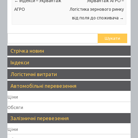
Post navigation
←
Індекси – Укрвантаж
Укрвантаж АГРО –
АГРО
Логістика зернового ринку
від поля до споживача
→
Пошук:
Стрічка новин
Індекси
Логістичні витрати
Автомобільні перевезення
Ціни
Обсяги
Залізничні перевезення
Ціни