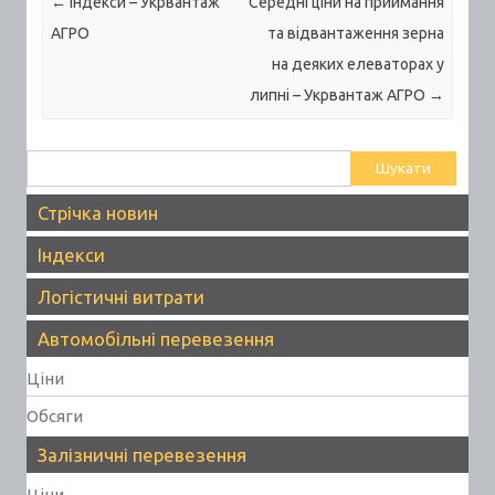
Post navigation
←
Індекси – Укрвантаж
Середні ціни на приймання
АГРО
та відвантаження зерна
на деяких елеваторах у
липні – Укрвантаж АГРО
→
Пошук:
Стрічка новин
Індекси
Логістичні витрати
Автомобільні перевезення
Ціни
Обсяги
Залізничні перевезення
Ціни