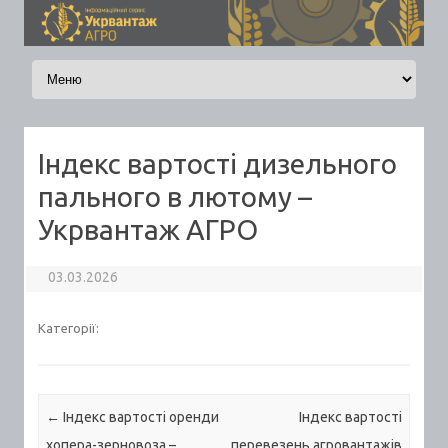
Skip to content
Індекс вартості дизельного
пального в лютому –
Укрвантаж АГРО
03.03.2026
Категорії:
Post navigation
←
Індекс вартості оренди
Індекс вартості
хопера-зерновоза –
перевезень агровантажів