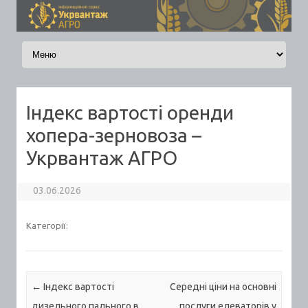
Skip to content
Індекс вартості оренди
хопера-зерновоза –
Укрвантаж АГРО
03.06.2026
Категорії:
Post navigation
←
Індекс вартості
Середні ціни на основні
дизельного пального в
послуги елеваторів у