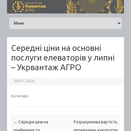
Skip to content
Середні ціни на основні
послуги елеваторів у липні
– Укрвантаж АГРО
08.07.2026
Категорії:
Post navigation
←
Середні ціни на
Розрахункова вартість
приймання та
перевезень кукурудзи