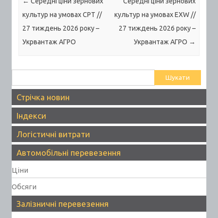
Post navigation
←
Середні ціни зернових
Середні ціни зернових
культур на умовах CPT //
культур на умовах EXW //
27 тиждень 2026 року –
27 тиждень 2026 року –
Укрвантаж АГРО
Укрвантаж АГРО
→
Пошук:
Стрічка новин
Індекси
Логістичні витрати
Автомобільні перевезення
Ціни
Обсяги
Залізничні перевезення