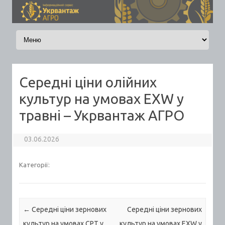
Skip to content
Середні ціни олійних
культур на умовах EXW у
травні – Укрвантаж АГРО
03.06.2026
Категорії:
Post navigation
←
Середні ціни зернових
Середні ціни зернових
культур на умовах CPT у
культур на умовах EXW у