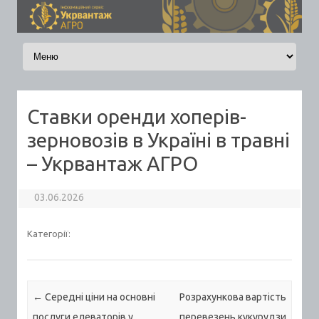
Skip to content
Ставки оренди хоперів-
зерновозів в Україні в травні
– Укрвантаж АГРО
03.06.2026
Категорії:
Post navigation
←
Середні ціни на основні
Розрахункова вартість
послуги елеваторів у
перевезень кукурудзи