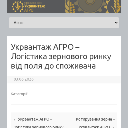
Skip to content
Укрвантаж АГРО –
Логістика зернового ринку
від поля до споживача
03.06.2026
Категорії:
Post navigation
←
Укрвантаж АГРО –
Котирування зерна –
Логістика зернового ринку
Укрвантаж АГРО
→