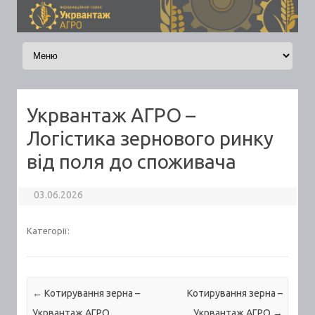
Skip to content
Укрвантаж АГРО –
Логістика зернового ринку
від поля до споживача
03.06.2026
Категорії:
Post navigation
←
Котирування зерна –
Котирування зерна –
Укрвантаж АГРО
Укрвантаж АГРО
→