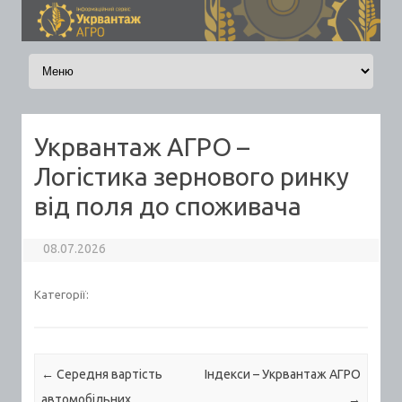
Skip to content
Укрвантаж АГРО –
Логістика зернового ринку
від поля до споживача
08.07.2026
Категорії:
Post navigation
←
Середня вартість
Індекси – Укрвантаж АГРО
автомобільних
→