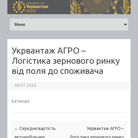
Skip to content
Укрвантаж АГРО –
Логістика зернового ринку
від поля до споживача
08.07.2026
Категорії:
Post navigation
←
Середня вартість
Укрвантаж АГРО –
автомобільних
Логістика зернового ринку