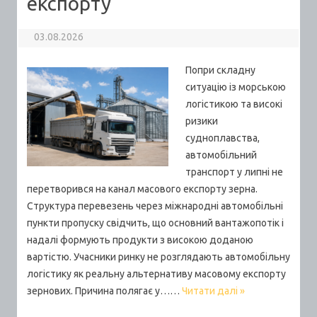
експорту
03.08.2026
Попри складну
ситуацію із морською
логістикою та високі
ризики
судноплавства,
автомобільний
транспорт у липні не
перетворився на канал масового експорту зерна.
Структура перевезень через міжнародні автомобільні
пункти пропуску свідчить, що основний вантажопотік і
надалі формують продукти з високою доданою
вартістю. Учасники ринку не розглядають автомобільну
логістику як реальну альтернативу масовому експорту
зернових. Причина полягає у……
Читати далі »