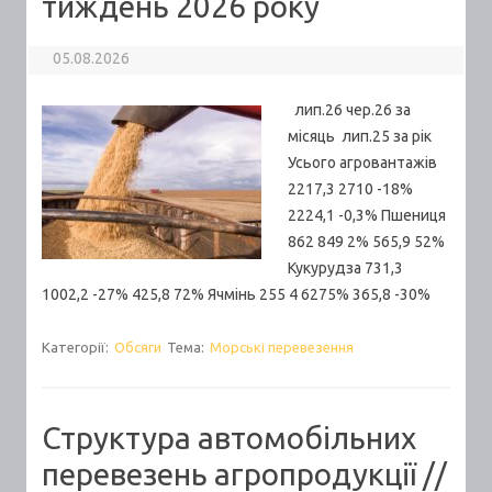
тиждень 2026 року
05.08.2026
лип.26 чер.26 за
місяць лип.25 за рік
Усього агровантажів
2217,3 2710 -18%
2224,1 -0,3% Пшениця
862 849 2% 565,9 52%
Кукурудза 731,3
1002,2 -27% 425,8 72% Ячмінь 255 4 6275% 365,8 -30%
Категорії:
Обсяги
Тема:
Морські перевезення
Структура автомобільних
перевезень агропродукції //