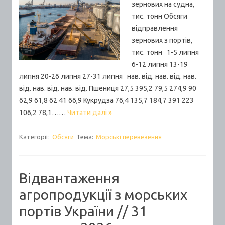
зернових на судна,
тис. тонн Обсяги
відправлення
зернових з портів,
тис. тонн 1-5 липня
6-12 липня 13-19
липня 20-26 липня 27-31 липня нав. від. нав. від. нав.
від. нав. від. нав. від. Пшениця 27,5 395,2 79,5 274,9 90
62,9 61,8 62 41 66,9 Кукрудза 76,4 135,7 184,7 391 223
106,2 78,1……
Читати далі »
Категорії:
Обсяги
Тема:
Морські перевезення
Відвантаження
агропродукції з морських
портів України // 31