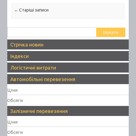
Post navigation
←
Старiшi записи
Пошук:
Стрічка новин
Індекси
Логістичні витрати
Автомобільні перевезення
Ціни
Обсяги
Залізничні перевезення
Ціни
Обсяги