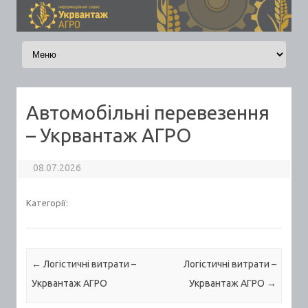
Skip to content
Автомобільні перевезення
– Укрвантаж АГРО
08.07.2026
Категорії:
Post navigation
←
Логістичні витрати –
Логістичні витрати –
Укрвантаж АГРО
Укрвантаж АГРО
→