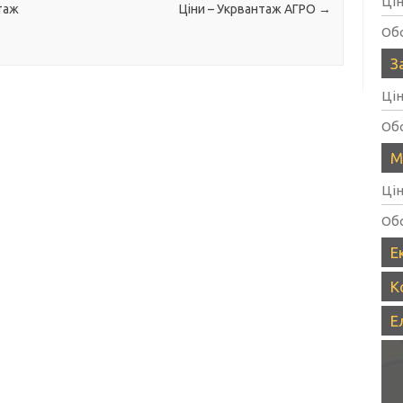
Ці
таж
Ціни – Укрвантаж АГРО
→
Об
З
Ці
Об
М
Ці
Об
Е
К
Е