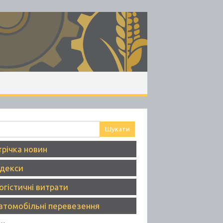
ук:
трічка новин
ндекси
огістичні витрати
втомобільні перевезення