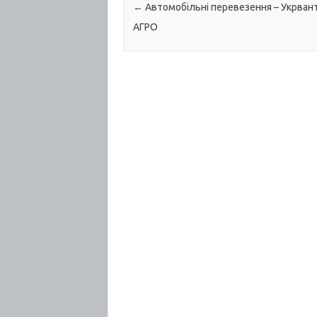
Post navigation
←
Автомобільні перевезення – Укрван
АГРО