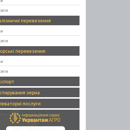
ни
сяги
алізничні перевезення
ни
сяги
орські перевезення
ни
сяги
кспорт
отирування зерна
леваторні послуги