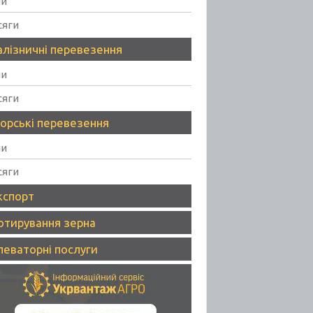
ни
сяги
алізничні перевезення
ни
сяги
орські перевезення
ни
сяги
кспорт
отирування зерна
леваторні послуги