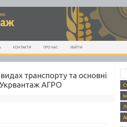
А
КОНТАКТИ
ПРО НАС
УВІЙТИ
Пош
 видах транспорту та основні
– Укрвантаж АГРО
С
І
Л
А