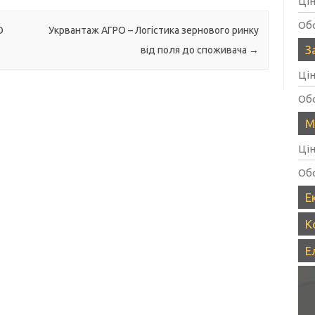
Ці
Об
О
Укрвантаж АГРО – Логістика зернового ринку
З
від поля до споживача
→
Ці
Об
М
Ці
Об
Е
К
Е