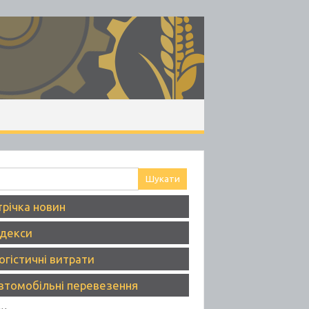
ук:
трічка новин
ндекси
огістичні витрати
втомобільні перевезення