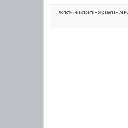
Post navigation
←
Логістичні витрати – Укрвантаж АГР