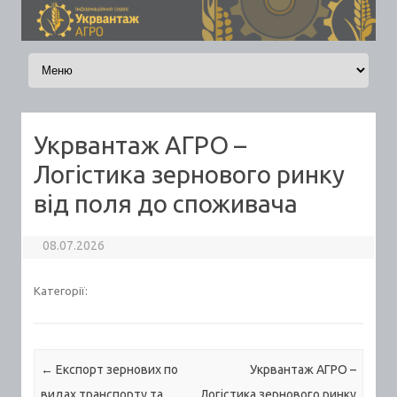
Skip to content
Укрвантаж АГРО –
Логістика зернового ринку
від поля до споживача
08.07.2026
Категорії:
Post navigation
←
Експорт зернових по
Укрвантаж АГРО –
видах транспорту та
Логістика зернового ринку