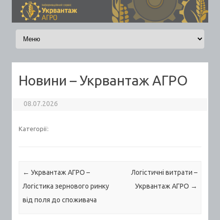
Skip to content
Новини – Укрвантаж АГРО
08.07.2026
Категорії:
Post navigation
←
Укрвантаж АГРО –
Логістичні витрати –
Логістика зернового ринку
Укрвантаж АГРО
→
від поля до споживача