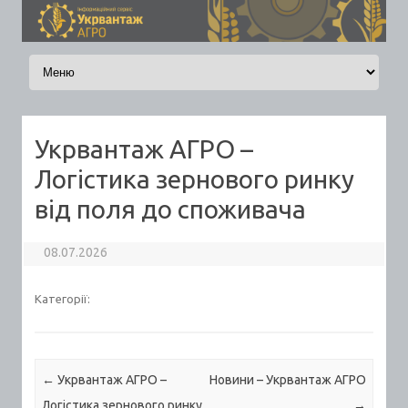
Skip to content
Укрвантаж АГРО –
Логістика зернового ринку
від поля до споживача
08.07.2026
Категорії:
Post navigation
←
Укрвантаж АГРО –
Новини – Укрвантаж АГРО
Логістика зернового ринку
→