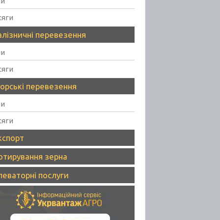
ни
сяги
алізничні перевезення
ни
сяги
орські перевезення
ни
сяги
кспорт
отирування зерна
леваторні послуги