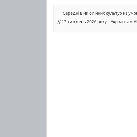
Post navigation
←
Середні ціни олійних культур на умо
// 27 тиждень 2026 року – Укрвантаж 