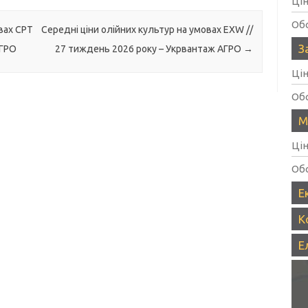
Ці
Об
вах CPT
Середні ціни олійних культур на умовах EXW //
З
АГРО
27 тиждень 2026 року – Укрвантаж АГРО
→
Ці
Об
М
Ці
Об
Е
К
Е