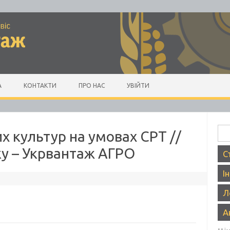
А
КОНТАКТИ
ПРО НАС
УВІЙТИ
Пош
х культур на умовах CPT //
ку – Укрвантаж АГРО
С
І
Л
А