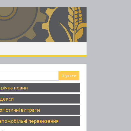
ук:
трічка новин
ндекси
огістичні витрати
втомобільні перевезення