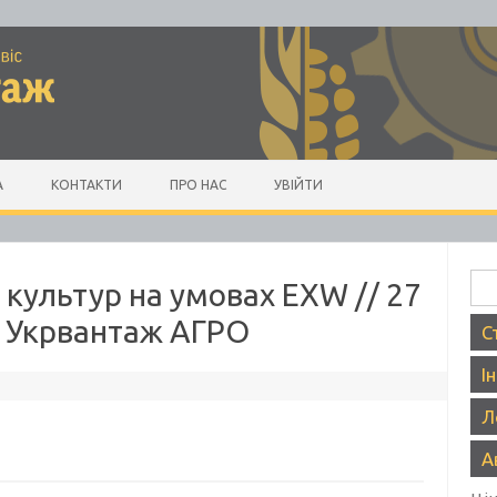
А
КОНТАКТИ
ПРО НАС
УВІЙТИ
Пош
 культур на умовах EXW // 27
– Укрвантаж АГРО
С
І
Л
А