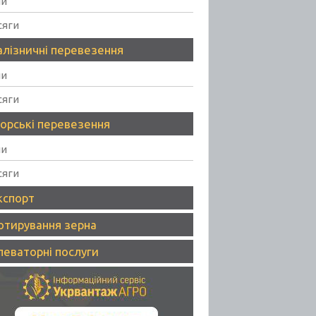
ни
сяги
алізничні перевезення
ни
сяги
орські перевезення
ни
сяги
кспорт
отирування зерна
леваторні послуги