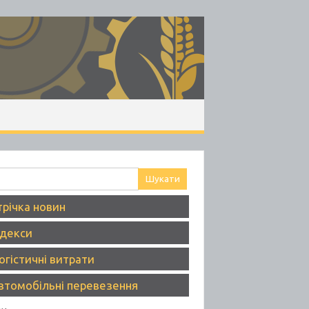
ук:
трічка новин
ндекси
огістичні витрати
втомобільні перевезення