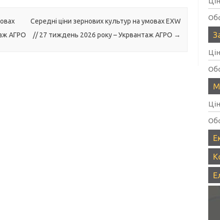
Ці
Об
мовах
Середні ціни зернових культур на умовах EXW
З
таж АГРО
// 27 тиждень 2026 року – Укрвантаж АГРО
→
Ці
Об
М
Ці
Об
Е
К
Е