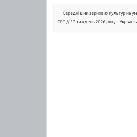
Post navigation
←
Середні ціни зернових культур на у
CPT // 27 тиждень 2026 року – Укрван