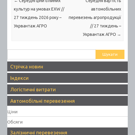
Post navigation
←
Середні ціни олійних
Середня вартість
культур на умовах EXW //
автомобільних
27 тиждень 2026 року –
перевезень агропродукції
Укрвантаж АГРО
// 27 тиждень –
Укрвантаж АГРО
→
Пошук:
Стрічка новин
Індекси
Логістичні витрати
Автомобільні перевезення
Ціни
Обсяги
Залізничні перевезення